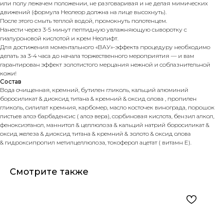
или полу лежачем положении, не разговаривая и не делая мимических
движений (формула Неолеор должна на лице высохнуть).
После этого смыть теплой водой, промокнуть полотенцем.
Нанести через 3-5 минут пептидную увлажняющую сыворотку с
гиалуроновой кислотой и крем Неолифт.
Для достижения моментального «ВАУ»-эффекта процедуру необходимо
делать за 3-4 часа до начала торжественного мероприятия — и вам
гарантирован эффект золотистого мерцания нежной и соблазнительной
кожи!
Состав
Вода очищенная, кремний, бутилен гликоль, кальций алюминий
боросиликат & диоксид титана & кремний & оксид олова , пропилен
гликоль, силилат кремния, карбомер, масло косточек винограда, порошок
листьев алоэ барбаденсис ( алоэ вера), сорбиновая кислота, бензил алкол,
феноксиэтанол, маннитол & целлюлоза & кальций натрий боросиликат &
оксид железа & диоксид титана & кремний & золото & оксид олова
& гидроксипропил метилцеллюлоза, токоферол ацетат ( витамн Е).
Смотрите также