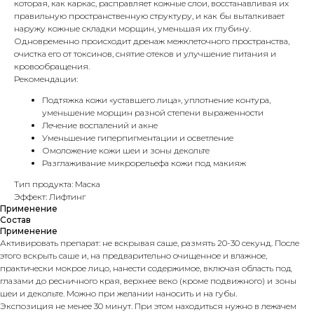
которая, как каркас, расправляет кожные слои, восстанавливая их
правильную пространственную структуру, и как бы выталкивает
наружу кожные складки морщин, уменьшая их глубину.
Одновременно происходит дренаж межклеточного пространства,
очистка его от токсинов, снятие отеков и улучшение питания и
кровообращения.
Рекомендации:
Подтяжка кожи «уставшего лица», уплотнение контура,
уменьшение морщин разной степени выраженности
Лечение воспалений и акне
Уменьшение гиперпигментации и осветление
Омоложение кожи шеи и зоны декольте
Разглаживание микрорельефа кожи под макияж
Тип продукта: Маска
Эффект: Лифтинг
Применение
Состав
Применение
Активировать препарат: не вскрывая саше, размять 20-30 секунд. После
этого вскрыть саше и, на предварительно очищенное и влажное,
практически мокрое лицо, нанести содержимое, включая область под
глазами до ресничного края, верхнее веко (кроме подвижного) и зоны
шеи и декольте. Можно при желании наносить и на губы.
Экспозиция не менее 30 минут.
При этом находиться нужно в лежачем