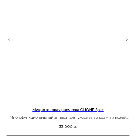
Микротоковая расческа CLIONE Spa+
Многофункциональный аппарат для ухода за волосами и кожей
головы, сочетающий LED-терапию, EMS-микротоки и ионную
33 000
р.
технологию.