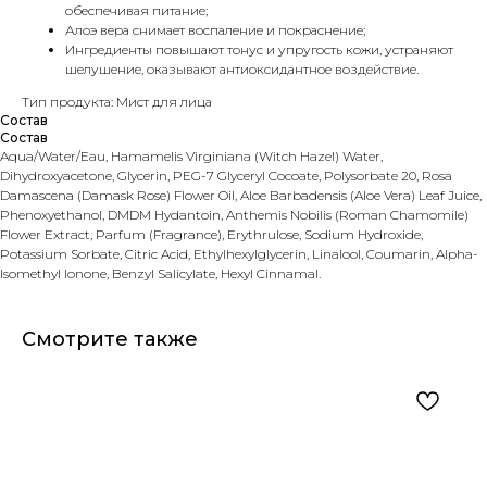
обеспечивая питание;
Алоэ вера снимает воспаление и покраснение;
Ингредиенты повышают тонус и упругость кожи, устраняют
шелушение, оказывают антиоксидантное воздействие.
Тип продукта: Мист для лица
Состав
Состав
Aqua/Water/Eau, Hamamelis Virginiana (Witch Hazel) Water,
Dihydroxyacetone, Glycerin, PEG-7 Glyceryl Cocoate, Polysorbate 20, Rosa
Damascena (Damask Rose) Flower Oil, Aloe Barbadensis (Aloe Vera) Leaf Juice,
Phenoxyethanol, DMDM Hydantoin, Anthemis Nobilis (Roman Chamomile)
Flower Extract, Parfum (Fragrance), Erythrulose, Sodium Hydroxide,
Potassium Sorbate, Citric Acid, Ethylhexylglycerin, Linalool, Coumarin, Alpha-
Isomethyl Ionone, Benzyl Salicylate, Hexyl Cinnamal.
Смотрите также