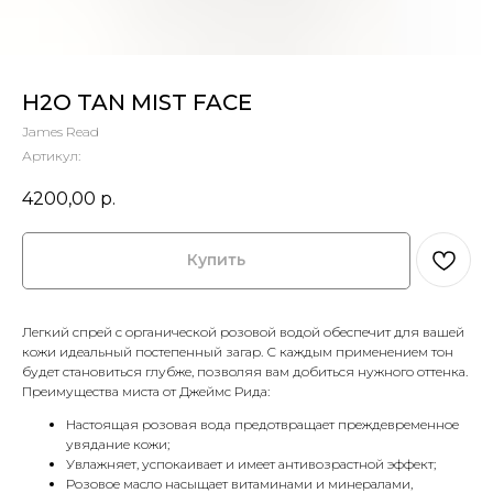
H2O TAN MIST FACE
James Read
Артикул:
4200,00
р.
Купить
Легкий спрей с органической розовой водой обеспечит для вашей
кожи идеальный постепенный загар. С каждым применением тон
будет становиться глубже, позволяя вам добиться нужного оттенка.
Преимущества миста от Джеймс Рида:
Настоящая розовая вода предотвращает преждевременное
увядание кожи;
Увлажняет, успокаивает и имеет антивозрастной эффект;
Розовое масло насыщает витаминами и минералами,