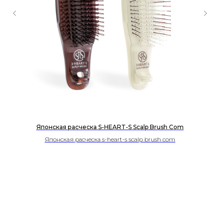
Японская расческа S-HEART-S Scalp Brush Сom
Японская расческа s-heart-s scalp brush сom
6 000
р.
Купить