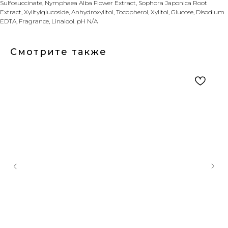
Sulfosuccinate, Nymphaea Alba Flower Extract, Sophora Japonica Root
Extract, Xylitylglucoside, Anhydroxylitol, Tocopherol, Xylitol, Glucose, Disodium
EDTA, Fragrance, Linalool. pH N/A
Смотрите также