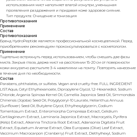
использования мист наполняет влагой изнутри, уменьшная
проявления раздражения и придавая коже здоровое сияние.
Тип продукта: Очищение и тонизация
Противопоказания
Применение
Состав
Противопоказания
Бренд HydroPeptide является профессиональной космецевтикой. Перед
приобретением рекомендуем проконсультироваться с косметологом.
Применение
Тщательно встряхнуть перед использованием, чтобы смешать две фазы
миста. Закрыв глаза, держа мист на расстоянии 15-20 см от поверхности
кожи аккуратно распылите 3-4 нажатиями на помпу. Повторять нанесение
в течение дня по необходимости.
Состав
Parabens, phthalates, or sulfates. Vegan and cruelty-free. FULL INGREDIENT
LIST:Aqua, Cetyl Ethylhexanoate, Dipropylene Glycol, 1,2-Hexanediol, Sodium
Chloride, Argania Spinosa Kernel Oil, Camellia Japonica Seed Oil, Simmondsia
Chinensis (Jojoba) Seed Oil, Polyglyceryl-10 Laurate, Helianthus Annuus
(Sunflower) Seed Oil, Butylene Glycol, Ethylhexylglycerin, Codium
Tomentosum Extract, Enteromorpha Compressa Extract, Gelidium
Cartilagineum Extract, Laminaria Japonica Extract, Macrocystis, Pyrifera
(Kelp) Extract, Alkanna Tinctoria Root Extract, Adansonia Digitata Fruit
Extract, Equisetum Arvense Extract, Olea Europaea (Olive) Leaf Extract,
Vaccinium Macrocarpon (Cranberry) Fruit Extract, Diethylhexyl, Sodium