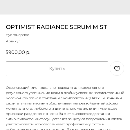
OPTIMIST RADIANCE SERUM MIST
HydroPeptide
Артикул:
5900,00
р.
Купить
Освежающий мист идеально подходит для ежедневного
регулярного увлажнения кожи в любых условиях. Запатентованный
морской комплекс в сочетании с комплексом AQUAXYL и ценными
растительными маслами обеспечивает непревзойденный эффект
моментального, глубокого и длительного увлажнения, уменьшает
признаки раздражения кожи. За счет высокого содержания
антиоксидантов мист осуществляет защиту от повреждения клеток
ультрафиолетом, что обеспечивает профилактику фото- и
урбанистического типов старения. В результате регулярного