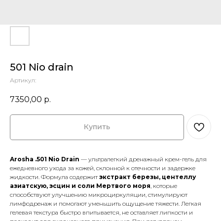
501 Nio drain
Артикул:
7350,00
р.
Купить
Arosha .501 Nio Drain
— ультралегкий дренажный крем-гель для
ежедневного ухода за кожей, склонной к отечности и задержке
жидкости. Формула содержит
экстракт березы, центеллу
азиатскую, эсцин и соли Мертвого моря
, которые
способствуют улучшению микроциркуляции, стимулируют
лимфодренаж и помогают уменьшить ощущение тяжести. Легкая
гелевая текстура быстро впитывается, не оставляет липкости и