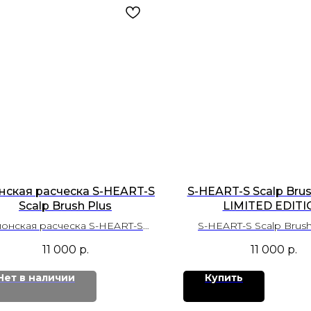
нская расческа S-HEART-S
S-HEART-S Scalp Bru
Scalp Brush Plus
LIMITED EDITI
онская расческа S-HEART-S
S-HEART-S Scalp Brus
Scalp Brush Plus
LIMITED EDITI
11 000
р.
11 000
р.
длинная ручка
Нет в наличии
Купить