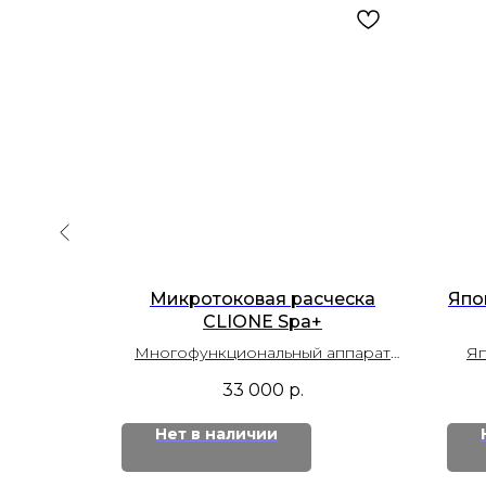
BRUSH
Микротоковая расческа
Япо
CLIONE Spa+
жи головы
Многофункциональный аппарат
Яп
для ухода за волосами и кожей
33 000
р.
головы, сочетающий LED-терапию,
EMS-микротоки и ионную
Нет в наличии
технологию.