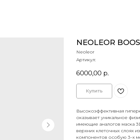
NEOLEOR BOOS
Neoleor
Артикул:
6000,00
р.
Купить
Высокоэффективная гиперк
оказывает уникальное физи
имеющие аналогов маска 3
верхних клеточных слоях и
компонентов особую 3–х ме