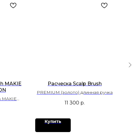
sh MAKIE
Расческа Scalp Brush
Япо
ON
PREMIUM (золото) длинная ручка
h MAKIE
S-
11 300
р.
ON
Купить