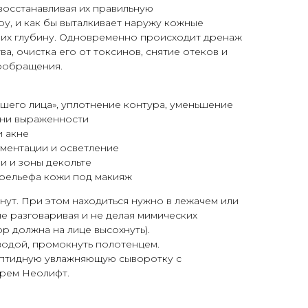
восстанавливая их правильную
у, и как бы выталкивает наружу кожные
 их глубину. Одновременно происходит дренаж
а, очистка его от токсинов, снятие отеков и
ообращения.
шего лица», уплотнение контура, уменьшение
ни выраженности
и акне
ментации и осветление
 и зоны декольте
рельефа кожи под макияж
нут. При этом находиться нужно в лежачем или
е разговаривая и не делая мимических
 должна на лице высохнуть).
водой, промокнуть полотенцем.
пептидную увлажняющую сыворотку с
крем Неолифт.