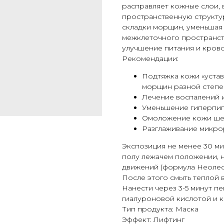
расправляет кожные слои, 
пространственную структур
складки морщин, уменьшая
межклеточного пространств
улучшение питания и кров
Рекомендации:
Подтяжка кожи «устав
морщин разной степе
Лечение воспалений 
Уменьшение гиперпиг
Омоложение кожи шеи
Разглаживание микро
Экспозиция не менее 30 ми
полу лежачем положении, н
движений (формула Неолеор
После этого смыть теплой 
Нанести через 3-5 минут 
гиалуроновой кислотой и 
Тип продукта: Маска
Эффект: Лифтинг