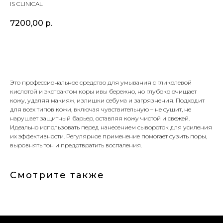
IS CLINICAL
7200,00
р.
Купить
Это профессиональное средство для умывания с гликолевой
кислотой и экстрактом коры ивы бережно, но глубоко очищает
кожу, удаляя макияж, излишки себума и загрязнения. Подходит
для всех типов кожи, включая чувствительную – не сушит, не
нарушает защитный барьер, оставляя кожу чистой и свежей.
Идеально использовать перед нанесением сывороток для усиления
их эффективности. Регулярное применение помогает сузить поры,
выровнять тон и предотвратить воспаления.
Смотрите также