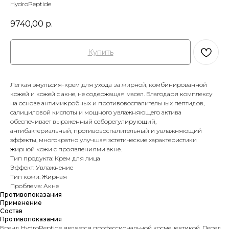
HydroPeptide
9740,00
р.
Купить
Легкая эмульсия-крем для ухода за жирной, комбинированной
кожей и кожей с акне, не содержащая масел. Благодаря комплексу
на основе антимикробных и противовоспалительных пептидов,
салициловой кислоты и мощного увлажняющего актива
обеспечивает выраженный себорегулирующий,
антибактериальный, противовоспалительный и увлажняющий
эффекты, многократно улучшая эстетические характеристики
жирной кожи с проявлениями акне.
Тип продукта: Крем для лица
Эффект: Увлажнение
Тип кожи: Жирная
Проблема: Акне
Противопоказания
Применение
Состав
Противопоказания
Бренд HydroPeptide является профессиональной космецевтикой. Перед