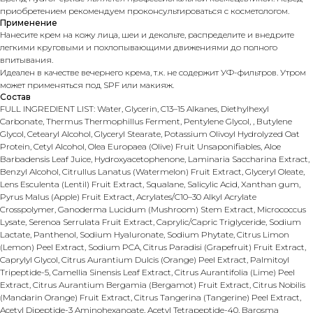
приобретением рекомендуем проконсультироваться с косметологом.
Применение
Нанесите крем на кожу лица, шеи и декольте, распределите и внедрите
легкими круговыми и похлопывающими движениями до полного
впитывания.
Идеален в качестве вечернего крема, т.к. не содержит УФ-фильтров. Утром
может применяться под SPF или макияж.
Состав
FULL INGREDIENT LIST: Water, Glycerin, C13–15 Alkanes, Diethylhexyl
Carbonate, Thermus Thermophillus Ferment, Pentylene Glycol, , Butylene
Glycol, Cetearyl Alcohol, Glyceryl Stearate, Potassium Olivoyl Hydrolyzed Oat
Protein, Cetyl Alcohol, Olea Europaea (Olive) Fruit Unsaponifiables, Aloe
Barbadensis Leaf Juice, Hydroxyacetophenone, Laminaria Saccharina Extract,
Benzyl Alcohol, Citrullus Lanatus (Watermelon) Fruit Extract, Glyceryl Oleate,
Lens Esculenta (Lentil) Fruit Extract, Squalane, Salicylic Acid, Xanthan gum,
Pyrus Malus (Apple) Fruit Extract, Acrylates/C10–30 Alkyl Acrylate
Crosspolymer, Ganoderma Lucidum (Mushroom) Stem Extract, Micrococcus
Lysate, Serenoa Serrulata Fruit Extract, Caprylic/Capric Triglyceride, Sodium
Lactate, Panthenol, Sodium Hyaluronate, Sodium Phytate, Citrus Limon
(Lemon) Peel Extract, Sodium PCA, Citrus Paradisi (Grapefruit) Fruit Extract,
Caprylyl Glycol, Citrus Aurantium Dulcis (Orange) Peel Extract, Palmitoyl
Tripeptide-5, Camellia Sinensis Leaf Extract, Citrus Aurantifolia (Lime) Peel
Extract, Citrus Aurantium Bergamia (Bergamot) Fruit Extract, Citrus Nobilis
(Mandarin Orange) Fruit Extract, Citrus Tangerina (Tangerine) Peel Extract,
Acetyl Dipeptide-3 Aminohexanoate, Acetyl Tetrapeptide-40, Barosma